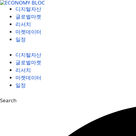
컨
디지털자산
텐
글로벌마켓
츠
리서치
로
마켓데이터
건
일정
너
뛰
디지털자산
기
글로벌마켓
리서치
마켓데이터
일정
Search