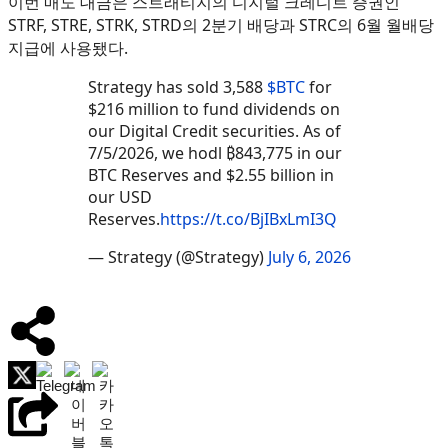
이번 매도 대금은 스트래티지의 디지털 크레디트 증권인
STRF, STRE, STRK, STRD의 2분기 배당과 STRC의 6월 월배당
지급에 사용됐다.
Strategy has sold 3,588
$BTC
for
$216 million to fund dividends on
our Digital Credit securities. As of
7/5/2026, we hodl ₿843,775 in our
BTC Reserves and $2.55 billion in
our USD
Reserves.
https://t.co/BjIBxLmI3Q
— Strategy (@Strategy)
July 6, 2026