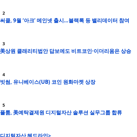
써클, 9월 ‘아크’ 메인넷 출시…블랙록 등 밸리데이터 참여
美상원 클래리티법안 답보에도 비트코인·이더리움은 상승
빗썸, 유니베이스(UB) 코인 원화마켓 상장
플룸, 美예탁결제원 디지털자산 솔루션 실무그룹 합류
디지털자산 헤드라인>