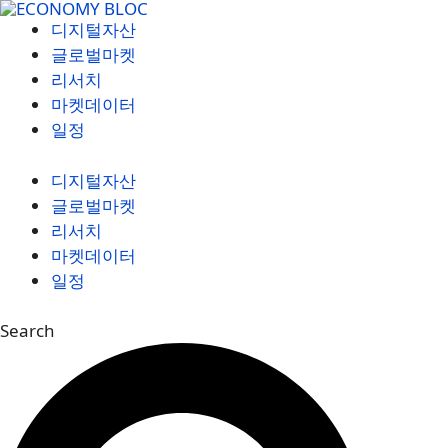
컨
디지털자산
텐
글로벌마켓
츠
리서치
로
마켓데이터
건
일정
너
뛰
디지털자산
기
글로벌마켓
리서치
마켓데이터
일정
Search