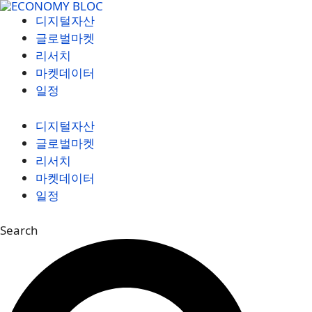
컨
디지털자산
텐
글로벌마켓
츠
리서치
로
마켓데이터
건
일정
너
뛰
디지털자산
기
글로벌마켓
리서치
마켓데이터
일정
Search