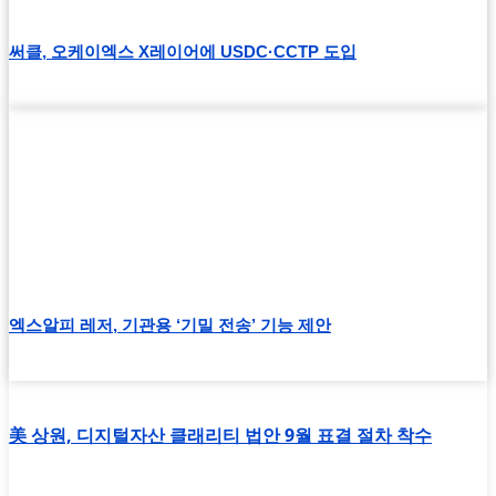
써클, 오케이엑스 X레이어에 USDC·CCTP 도입
엑스알피 레저, 기관용 ‘기밀 전송’ 기능 제안
美 상원, 디지털자산 클래리티 법안 9월 표결 절차 착수