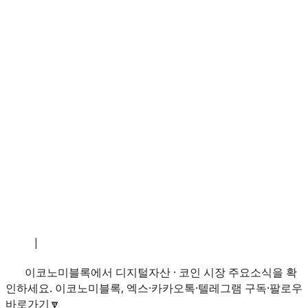
소개
|
개인정보처리방침
|
문의하기
이코노미블록에서 디지털자산 · 코인 시장 주요소식을 확
인하세요. 이코노미블록, 엑스·카카오톡·텔레그램 구독·팔로우
바로가기🔽