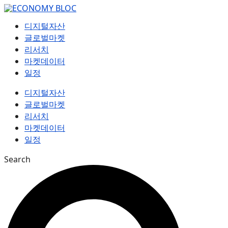
컨
텐
디지털자산
츠
글로벌마켓
로
리서치
건
마켓데이터
너
일정
뛰
기
디지털자산
글로벌마켓
리서치
마켓데이터
일정
Search