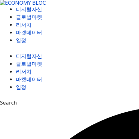
컨
디지털자산
텐
글로벌마켓
츠
리서치
로
마켓데이터
건
일정
너
뛰
디지털자산
기
글로벌마켓
리서치
마켓데이터
일정
Search