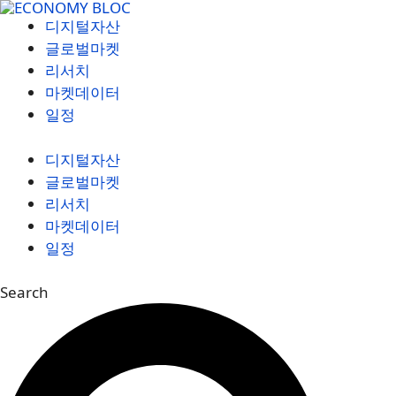
컨
디지털자산
텐
글로벌마켓
츠
리서치
로
마켓데이터
건
일정
너
뛰
디지털자산
기
글로벌마켓
리서치
마켓데이터
일정
Search