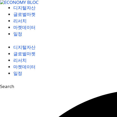
컨
디지털자산
텐
글로벌마켓
츠
리서치
로
마켓데이터
건
일정
너
뛰
디지털자산
기
글로벌마켓
리서치
마켓데이터
일정
Search