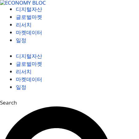
컨
디지털자산
텐
글로벌마켓
츠
리서치
로
마켓데이터
건
일정
너
뛰
디지털자산
기
글로벌마켓
리서치
마켓데이터
일정
Search