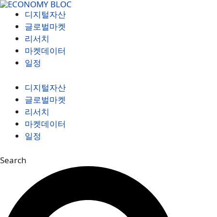
컨
디지털자산
텐
글로벌마켓
츠
리서치
로
마켓데이터
건
일정
너
뛰
디지털자산
기
글로벌마켓
리서치
마켓데이터
일정
Search