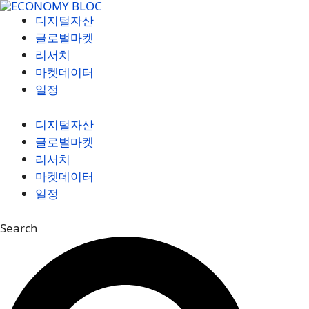
컨
디지털자산
텐
글로벌마켓
츠
리서치
로
마켓데이터
건
일정
너
뛰
디지털자산
기
글로벌마켓
리서치
마켓데이터
일정
Search