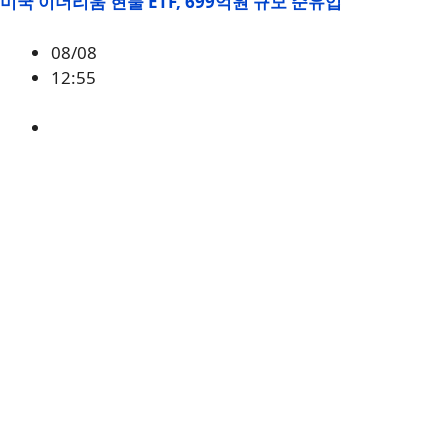
미국 이더리움 현물 ETF, 699억원 규모 순유입
08/08
12:55
ETH
,
시황