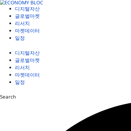
컨
디지털자산
텐
글로벌마켓
츠
리서치
로
마켓데이터
건
일정
너
뛰
디지털자산
기
글로벌마켓
리서치
마켓데이터
일정
Search