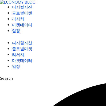
컨
디지털자산
텐
글로벌마켓
츠
리서치
로
마켓데이터
건
일정
너
뛰
디지털자산
기
글로벌마켓
리서치
마켓데이터
일정
Search