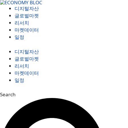
컨
디지털자산
텐
글로벌마켓
츠
리서치
로
마켓데이터
건
일정
너
뛰
디지털자산
기
글로벌마켓
리서치
마켓데이터
일정
Search