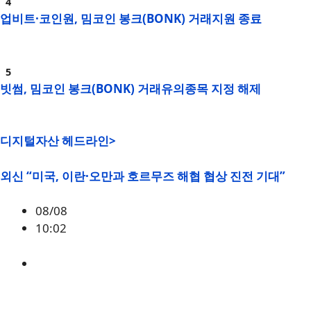
업비트·코인원, 밈코인 봉크(BONK) 거래지원 종료
빗썸, 밈코인 봉크(BONK) 거래유의종목 지정 해제
디지털자산 헤드라인>
외신 “미국, 이란·오만과 호르무즈 해협 협상 진전 기대”
08/08
10:02
매크로
,
미국
,
이란