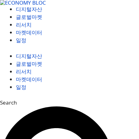
컨
디지털자산
텐
글로벌마켓
츠
리서치
로
마켓데이터
건
일정
너
뛰
디지털자산
기
글로벌마켓
리서치
마켓데이터
일정
Search