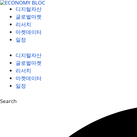
컨
디지털자산
텐
글로벌마켓
츠
리서치
로
마켓데이터
건
일정
너
뛰
디지털자산
기
글로벌마켓
리서치
마켓데이터
일정
Search