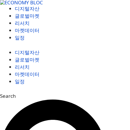
컨
디지털자산
텐
글로벌마켓
츠
리서치
로
마켓데이터
건
일정
너
뛰
디지털자산
기
글로벌마켓
리서치
마켓데이터
일정
Search