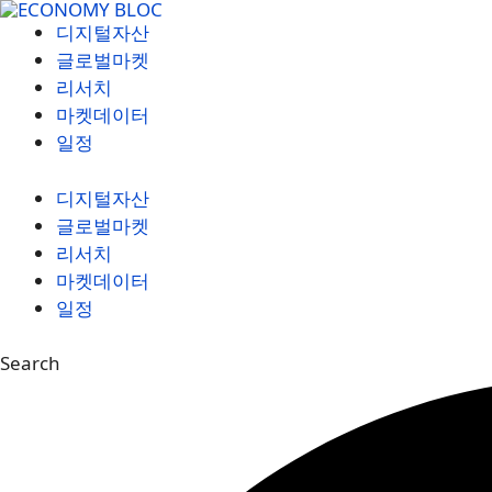
컨
디지털자산
텐
글로벌마켓
츠
리서치
로
마켓데이터
건
일정
너
뛰
디지털자산
기
글로벌마켓
리서치
마켓데이터
일정
Search