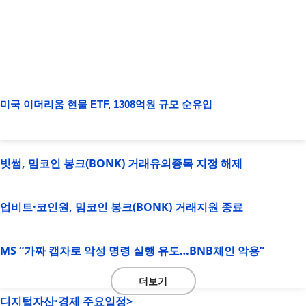
미국 이더리움 현물 ETF, 1308억원 규모 순유입
빗썸, 밈코인 봉크(BONK) 거래유의종목 지정 해제
업비트·코인원, 밈코인 봉크(BONK) 거래지원 종료
MS “가짜 캡차로 악성 명령 실행 유도…BNB체인 악용”
더보기
디지털자산·경제 주요일정>