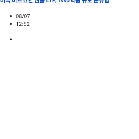
미국 비트코인 현물 ETF, 1995억원 규모 순유입
08/07
12:52
BTC
,
시황