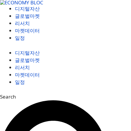
컨
디지털자산
텐
글로벌마켓
츠
리서치
로
마켓데이터
건
일정
너
뛰
디지털자산
기
글로벌마켓
리서치
마켓데이터
일정
Search