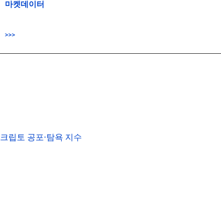
마켓데이터
>>>
크립토 공포·탐욕 지수