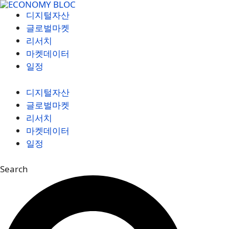
컨
디지털자산
텐
글로벌마켓
츠
리서치
로
마켓데이터
건
일정
너
뛰
디지털자산
기
글로벌마켓
리서치
마켓데이터
일정
Search