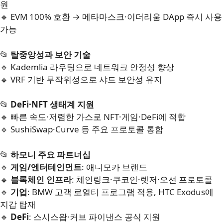
원
🔹 EVM 100% 호환 → 메타마스크·이더리움 DApp 즉시 사용
가능
📂
탈중앙성과 보안 기술
🔹 Kademlia 라우팅으로 네트워크 안정성 향상
🔹 VRF 기반 무작위성으로 샤드 보안성 유지
📂
DeFi·NFT 생태계 지원
🔹 빠른 속도·저렴한 가스로 NFT·게임·DeFi에 적합
🔹 SushiSwap·Curve 등 주요 프로토콜 통합
📂
하모니 주요 파트너십
🔹
게임/엔터테인먼트
: 애니모카 브랜드
🔹
블록체인 인프라
: 체인링크·쿠코인·렛저·오션 프로토콜
🔹
기업
: BMW 고객 로열티 프로그램 적용, HTC Exodus에
지갑 탑재
🔹
DeFi
: 스시스왑·커브 파이낸스 공식 지원