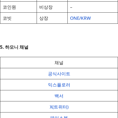
코인원
비상장
–
코빗
상장
ONE/KRW
5. 하모니 채널
채널
공식사이트
익스플로러
백서
X(트위터)
페이스북