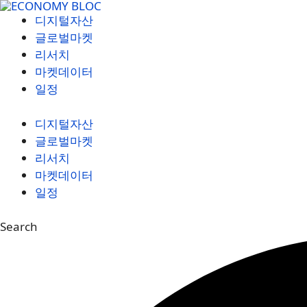
컨
디지털자산
텐
글로벌마켓
츠
리서치
로
마켓데이터
건
일정
너
뛰
디지털자산
기
글로벌마켓
리서치
마켓데이터
일정
Search