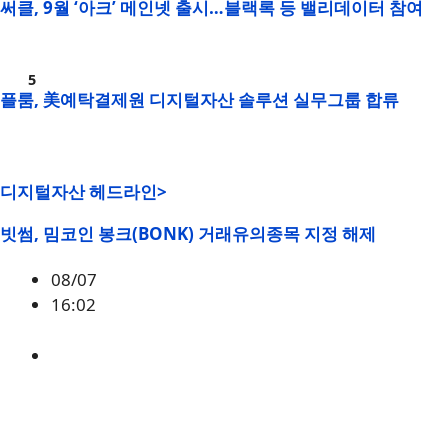
써클, 9월 ‘아크’ 메인넷 출시…블랙록 등 밸리데이터 참여
플룸, 美예탁결제원 디지털자산 솔루션 실무그룹 합류
디지털자산 헤드라인>
빗썸, 밈코인 봉크(BONK) 거래유의종목 지정 해제
08/07
16:02
BONK