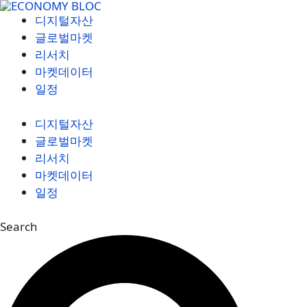
컨
디지털자산
텐
글로벌마켓
츠
리서치
로
마켓데이터
건
일정
너
뛰
디지털자산
기
글로벌마켓
리서치
마켓데이터
일정
Search