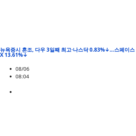
뉴욕증시 혼조, 다우 3일째 최고·나스닥 0.83%↓…스페이스
X 13.61%↓
08/06
08:04
매크로
,
증시