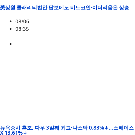
美상원 클래리티법안 답보에도 비트코인·이더리움은 상승
08/06
08:35
BTC
,
시황
뉴욕증시 혼조, 다우 3일째 최고·나스닥 0.83%↓…스페이스
X 13.61%↓