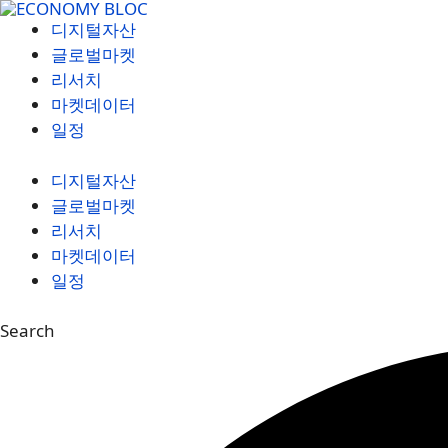
컨
디지털자산
텐
글로벌마켓
츠
리서치
로
마켓데이터
건
일정
너
뛰
디지털자산
기
글로벌마켓
리서치
마켓데이터
일정
Search