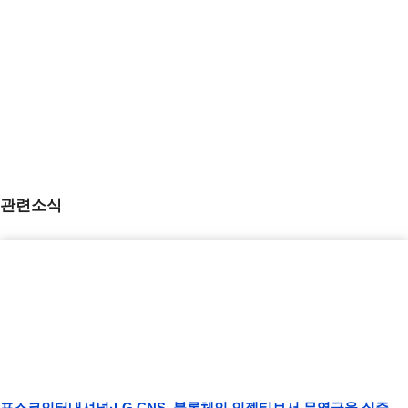
관련소식
포스코인터내셔널·LG CNS, 블록체인 인젝티브서 무역금융 실증