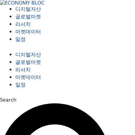
컨
디지털자산
텐
글로벌마켓
츠
리서치
로
마켓데이터
건
일정
너
뛰
디지털자산
기
글로벌마켓
리서치
마켓데이터
일정
Search