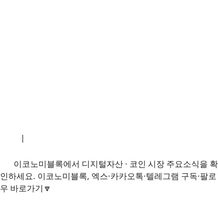
소개
|
개인정보처리방침
|
문의하기
이코노미블록에서 디지털자산 · 코인 시장 주요소식을 확
인하세요. 이코노미블록, 엑스·카카오톡·텔레그램 구독·팔로
우 바로가기🔽