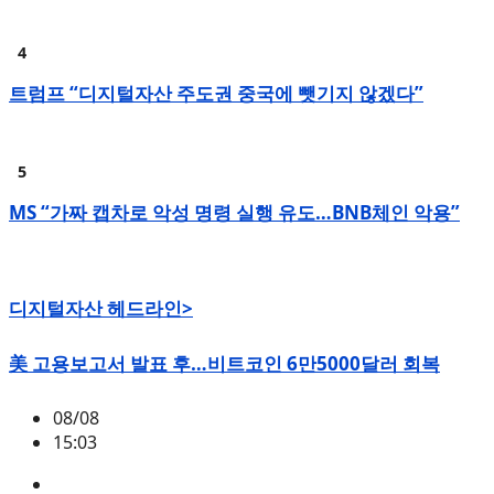
트럼프 “디지털자산 주도권 중국에 뺏기지 않겠다”
MS “가짜 캡차로 악성 명령 실행 유도…BNB체인 악용”
디지털자산 헤드라인>
美 고용보고서 발표 후…비트코인 6만5000달러 회복
08/08
15:03
BTC
,
시황