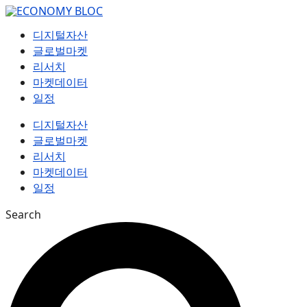
컨
텐
디지털자산
츠
글로벌마켓
로
리서치
건
마켓데이터
너
일정
뛰
기
디지털자산
글로벌마켓
리서치
마켓데이터
일정
Search