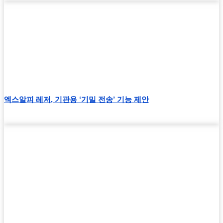
엑스알피 레저, 기관용 ‘기밀 전송’ 기능 제안