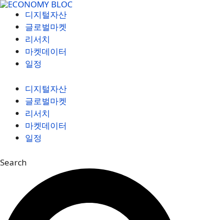
컨
디지털자산
텐
글로벌마켓
츠
리서치
로
마켓데이터
건
일정
너
뛰
디지털자산
기
글로벌마켓
리서치
마켓데이터
일정
Search