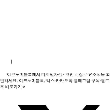
소개
|
개인정보처리방침
|
문의하기
이코노미블록에서 디지털자산 · 코인 시장 주요소식을 확
인하세요. 이코노미블록, 엑스·카카오톡·텔레그램 구독·팔로
우 바로가기🔽