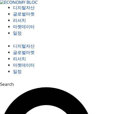
컨
디지털자산
텐
글로벌마켓
츠
리서치
로
마켓데이터
건
일정
너
뛰
디지털자산
기
글로벌마켓
리서치
마켓데이터
일정
Search