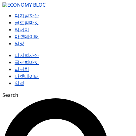
컨
텐
디지털자산
츠
글로벌마켓
로
리서치
건
마켓데이터
너
일정
뛰
기
디지털자산
글로벌마켓
리서치
마켓데이터
일정
Search