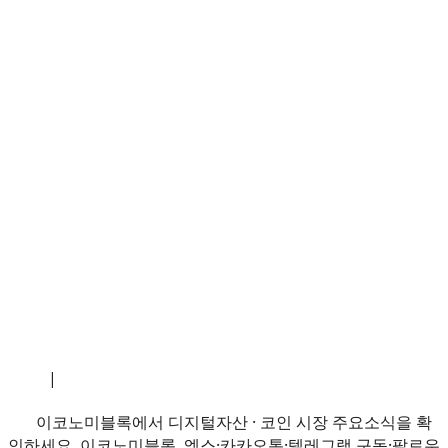
소개
|
개인정보처리방침
|
문의하기
이코노미블록에서 디지털자산 · 코인 시장 주요소식을 확
인하세요. 이코노미블록, 엑스·카카오톡·텔레그램 구독·팔로우