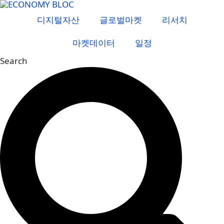
컨
텐
디지털자산
글로벌마켓
리서치
츠
마켓데이터
일정
로
건
Search
너
뛰
기