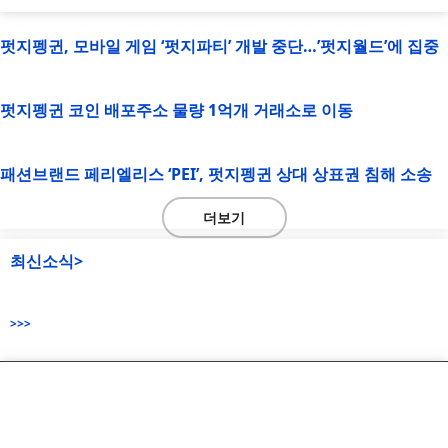
펏지펭귄, 모바일 게임 ‘펏지파티’ 개발 중단…’펏지월드’에 집중
펏지펭귄 코인 배포주소 물량 1억개 거래소로 이동
패션브랜드 페리엘리스 ‘PEI’, 펏지펭귄 상대 상표권 침해 소송
더보기
최신소식>
>>>