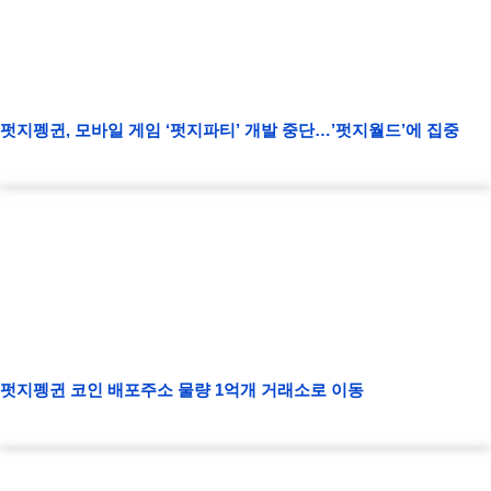
펏지펭귄, 모바일 게임 ‘펏지파티’ 개발 중단…’펏지월드’에 집중
펏지펭귄 코인 배포주소 물량 1억개 거래소로 이동