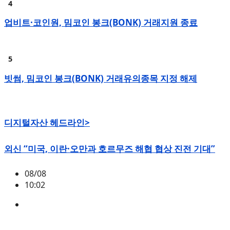
업비트·코인원, 밈코인 봉크(BONK) 거래지원 종료
빗썸, 밈코인 봉크(BONK) 거래유의종목 지정 해제
디지털자산 헤드라인>
외신 “미국, 이란·오만과 호르무즈 해협 협상 진전 기대”
08/08
10:02
매크로
,
미국
,
이란