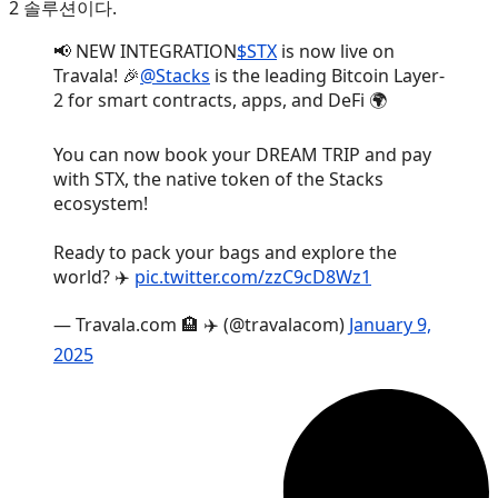
2 솔루션이다.
📢 NEW INTEGRATION
$STX
is now live on
Travala! 🎉
@Stacks
is the leading Bitcoin Layer-
2 for smart contracts, apps, and DeFi 🌍
You can now book your DREAM TRIP and pay
with STX, the native token of the Stacks
ecosystem!
Ready to pack your bags and explore the
world? ✈️
pic.twitter.com/zzC9cD8Wz1
— Travala.com 🏨 ✈️ (@travalacom)
January 9,
2025