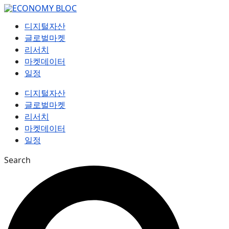
컨
텐
디지털자산
츠
글로벌마켓
로
리서치
건
마켓데이터
너
일정
뛰
기
디지털자산
글로벌마켓
리서치
마켓데이터
일정
Search