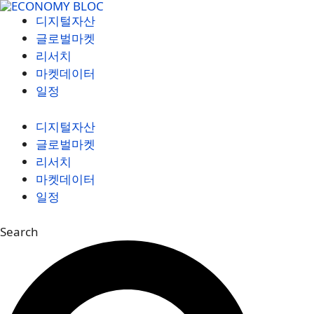
컨
디지털자산
텐
글로벌마켓
츠
리서치
로
마켓데이터
건
일정
너
뛰
디지털자산
기
글로벌마켓
리서치
마켓데이터
일정
Search