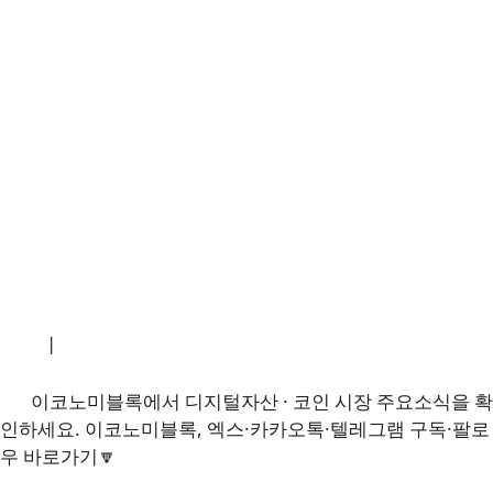
소개
|
개인정보처리방침
|
문의하기
이코노미블록에서 디지털자산 · 코인 시장 주요소식을 확
인하세요. 이코노미블록, 엑스·카카오톡·텔레그램 구독·팔로
우 바로가기🔽