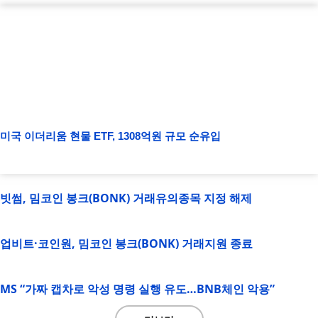
미국 이더리움 현물 ETF, 1308억원 규모 순유입
빗썸, 밈코인 봉크(BONK) 거래유의종목 지정 해제
업비트·코인원, 밈코인 봉크(BONK) 거래지원 종료
MS “가짜 캡차로 악성 명령 실행 유도…BNB체인 악용”