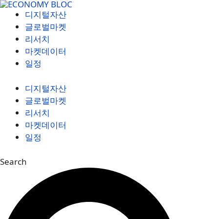
컨
디지털자산
텐
글로벌마켓
츠
리서치
로
마켓데이터
건
일정
너
뛰
디지털자산
기
글로벌마켓
리서치
마켓데이터
일정
Search