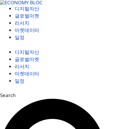
컨
디지털자산
텐
글로벌마켓
츠
리서치
로
마켓데이터
건
일정
너
뛰
디지털자산
기
글로벌마켓
리서치
마켓데이터
일정
Search