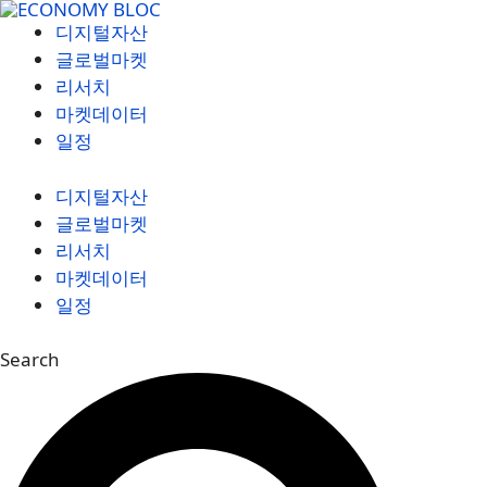
컨
디지털자산
텐
글로벌마켓
츠
리서치
로
마켓데이터
건
일정
너
뛰
디지털자산
기
글로벌마켓
리서치
마켓데이터
일정
Search