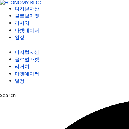
컨
디지털자산
텐
글로벌마켓
츠
리서치
로
마켓데이터
건
일정
너
뛰
디지털자산
기
글로벌마켓
리서치
마켓데이터
일정
Search