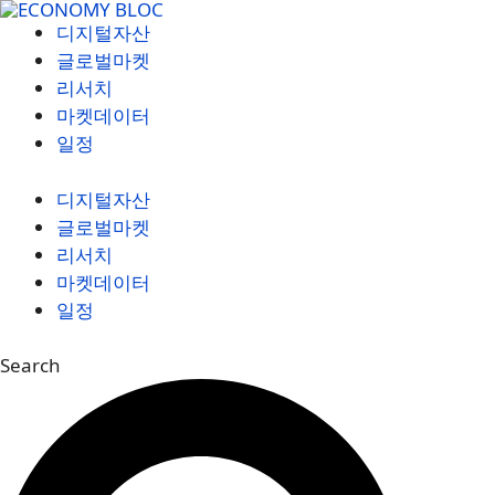
컨
디지털자산
텐
글로벌마켓
츠
리서치
로
마켓데이터
건
일정
너
뛰
디지털자산
기
글로벌마켓
리서치
마켓데이터
일정
Search