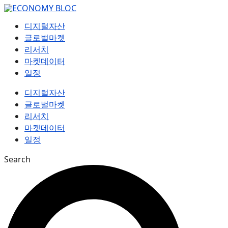
컨
텐
디지털자산
츠
글로벌마켓
로
리서치
건
마켓데이터
너
일정
뛰
기
디지털자산
글로벌마켓
리서치
마켓데이터
일정
Search