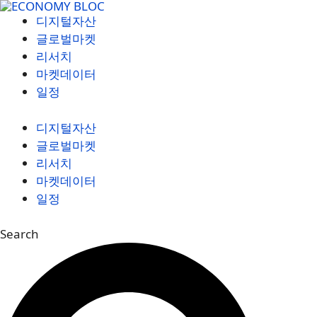
컨
디지털자산
텐
글로벌마켓
츠
리서치
로
마켓데이터
건
일정
너
뛰
디지털자산
기
글로벌마켓
리서치
마켓데이터
일정
Search