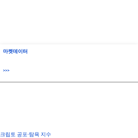
마켓데이터
>>>
크립토 공포·탐욕 지수