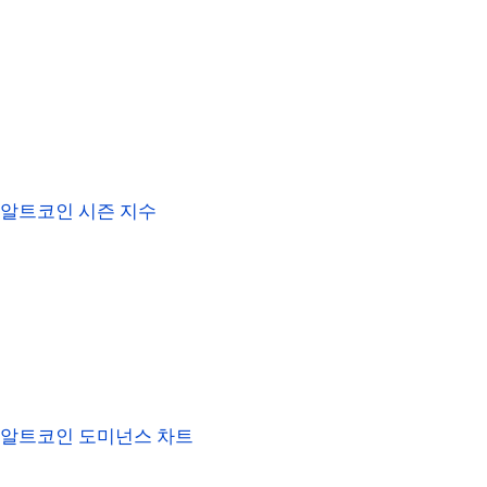
알트코인 시즌 지수
알트코인 도미넌스 차트