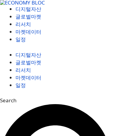
컨
디지털자산
텐
글로벌마켓
츠
리서치
로
마켓데이터
건
일정
너
뛰
디지털자산
기
글로벌마켓
리서치
마켓데이터
일정
Search