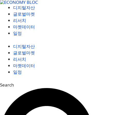
컨
디지털자산
텐
글로벌마켓
츠
리서치
로
마켓데이터
건
일정
너
뛰
디지털자산
기
글로벌마켓
리서치
마켓데이터
일정
Search