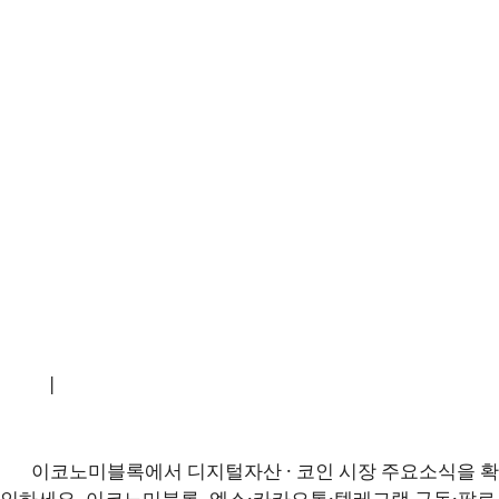
소개
|
개인정보처리방침
|
문의하기
이코노미블록에서 디지털자산 · 코인 시장 주요소식을 확
인하세요. 이코노미블록, 엑스·카카오톡·텔레그램 구독·팔로