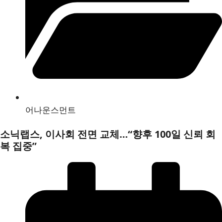
어나운스먼트
소닉랩스, 이사회 전면 교체…“향후 100일 신뢰 회
복 집중”