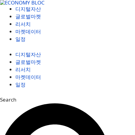
컨
디지털자산
텐
글로벌마켓
츠
리서치
로
마켓데이터
건
일정
너
뛰
디지털자산
기
글로벌마켓
리서치
마켓데이터
일정
Search