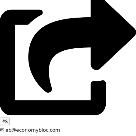
#S
✉ eb@economybloc.com