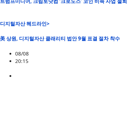
트럼프미디어, 크립토닷컴 ‘크로노스’ 코인 비축 사업 철회
디지털자산 헤드라인>
美 상원, 디지털자산 클래리티 법안 9월 표결 절차 착수
08/08
20:15
미국
,
정책