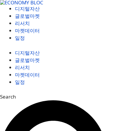
컨
디지털자산
텐
글로벌마켓
츠
리서치
로
마켓데이터
건
일정
너
뛰
디지털자산
기
글로벌마켓
리서치
마켓데이터
일정
Search