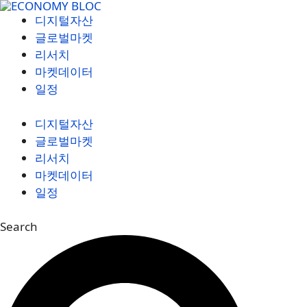
컨
디지털자산
텐
글로벌마켓
츠
리서치
로
마켓데이터
건
일정
너
뛰
디지털자산
기
글로벌마켓
리서치
마켓데이터
일정
Search