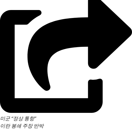
미군 “정상 통항”
이란 봉쇄 주장 반박