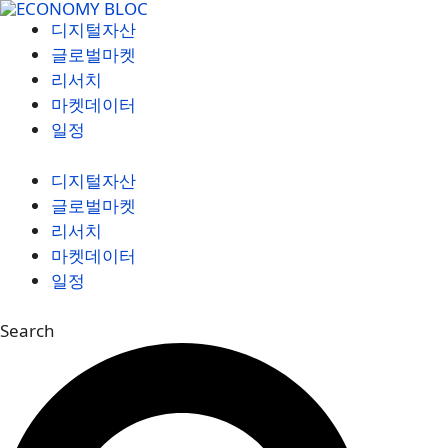
컨
디지털자산
텐
글로벌마켓
츠
리서치
로
마켓데이터
건
일정
너
뛰
디지털자산
기
글로벌마켓
리서치
마켓데이터
일정
Search