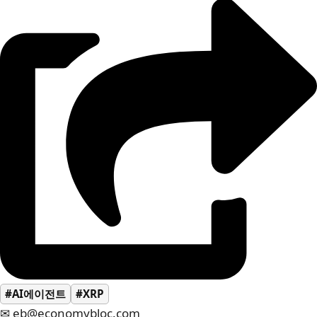
#AI에이전트
#XRP
✉ eb@economybloc.com