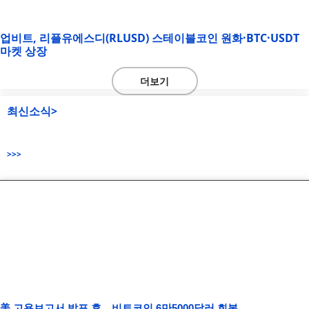
업비트, 리플유에스디(RLUSD) 스테이블코인 원화·BTC·USDT
마켓 상장
더보기
최신소식>
>>>
美 고용보고서 발표 후…비트코인 6만5000달러 회복