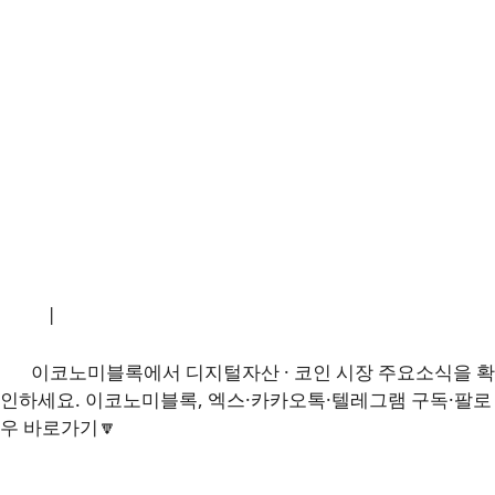
소개
|
개인정보처리방침
|
문의하기
이코노미블록에서 디지털자산 · 코인 시장 주요소식을 확
인하세요. 이코노미블록, 엑스·카카오톡·텔레그램 구독·팔로
우 바로가기🔽