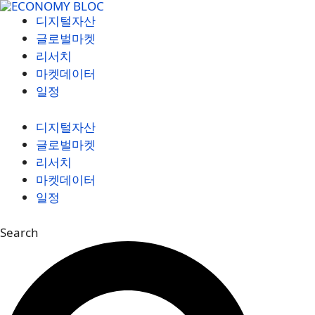
컨
디지털자산
텐
글로벌마켓
츠
리서치
로
마켓데이터
건
일정
너
뛰
디지털자산
기
글로벌마켓
리서치
마켓데이터
일정
Search