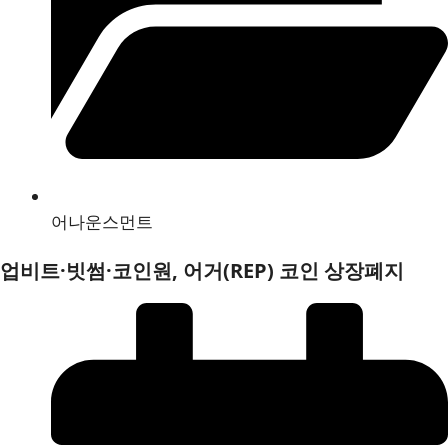
어나운스먼트
업비트·빗썸·코인원, 어거(REP) 코인 상장폐지