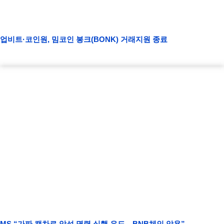
업비트·코인원, 밈코인 봉크(BONK) 거래지원 종료
MS “가짜 캡차로 악성 명령 실행 유도…BNB체인 악용”