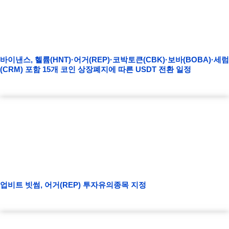
바이낸스, 헬륨(HNT)·어거(REP)·코박토큰(CBK)·보바(BOBA)·세럼
(CRM) 포함 15개 코인 상장폐지에 따른 USDT 전환 일정
업비트 빗썸, 어거(REP) 투자유의종목 지정