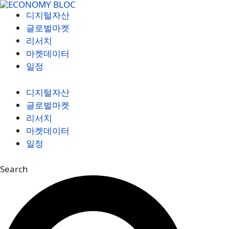
컨
디지털자산
텐
글로벌마켓
츠
리서치
로
마켓데이터
건
일정
너
뛰
디지털자산
기
글로벌마켓
리서치
마켓데이터
일정
Search